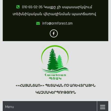
Skip
010-65-02-35 Կայքը չի սպասարկվում
to
տեխնիկական վերազինման պատճառով
content
info@armforest.am
<<ՀԱՅԱՆՏԱՌ>> ՊԵՏԱԿԱՆ ՈՉ ԱՌԵՎՏՐԱՅԻՆ
ԿԱԶՄԱԿԵՐՊՈՒԹՅՈՒՆ
Menu