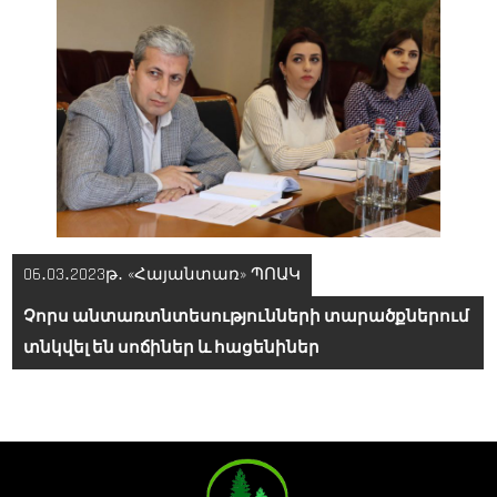
Գրառումների
06․03․2023թ․ «Հայանտառ» ՊՈԱԿ
նավարկումը
Չորս անտառտնտեսությունների տարածքներում
տնկվել են սոճիներ և հացենիներ