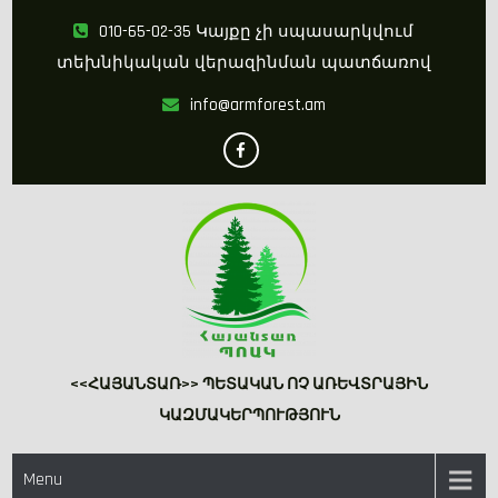
Skip
010-65-02-35 Կայքը չի սպասարկվում
to
տեխնիկական վերազինման պատճառով
content
info@armforest.am
<<ՀԱՅԱՆՏԱՌ>> ՊԵՏԱԿԱՆ ՈՉ ԱՌԵՎՏՐԱՅԻՆ
ԿԱԶՄԱԿԵՐՊՈՒԹՅՈՒՆ
Menu