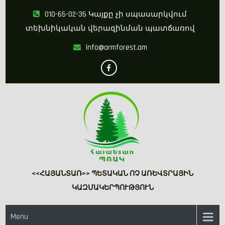
Skip
010-65-02-35 Կայքը չի սպասարկվում
to
տեխնիկական վերազինման պատճառով
content
info@armforest.am
<<ՀԱՅԱՆՏԱՌ>> ՊԵՏԱԿԱՆ ՈՉ ԱՌԵՎՏՐԱՅԻՆ
ԿԱԶՄԱԿԵՐՊՈՒԹՅՈՒՆ
Menu