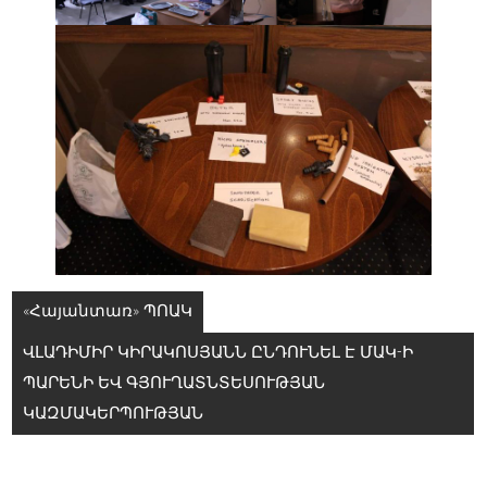
Գրառումների
«Հայանտառ» ՊՈԱԿ
նավարկումը
ՎԼԱԴԻՄԻՐ ԿԻՐԱԿՈՍՅԱՆՆ ԸՆԴՈՒՆԵԼ Է ՄԱԿ-Ի
ՊԱՐԵՆԻ ԵՎ ԳՅՈՒՂԱՏՆՏԵՍՈՒԹՅԱՆ
ԿԱԶՄԱԿԵՐՊՈՒԹՅԱՆ