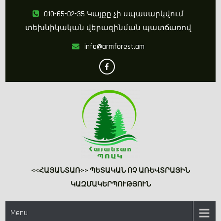
Skip
010-65-02-35 Կայքը չի սպասարկվում
to
տեխնիկական վերազինման պատճառով
content
info@armforest.am
<<ՀԱՅԱՆՏԱՌ>> ՊԵՏԱԿԱՆ ՈՉ ԱՌԵՎՏՐԱՅԻՆ
ԿԱԶՄԱԿԵՐՊՈՒԹՅՈՒՆ
Menu