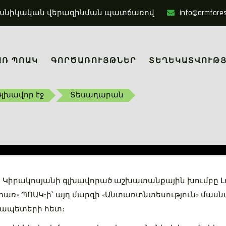
մ տեխնիկական վերազինման պատճառով
info@armfore
ԱՌ ՊՈԱԿ
ԳՈՐԾԱՌՈՒՅԹՆԵՐ
ՏԵՂԵԿԱՏՎՈՒԹՅ
Գլխավոր էջ
Տեսադարան
Կիրակոսյանի գլխավորած աշխատանքային խումբը Լո
առ» ՊՈԱԿ-ի՝ այդ մարզի «Անտառտնտեսություն» մաս
ռապետերի հետ։