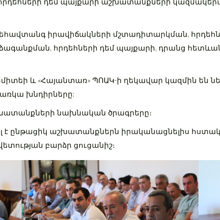
հրդեհների դեմ պայքարի աշխատանքների կազմակեր
դեհավտանգ իրավիճակների մշտադիտարկման, հրդեհ
ձագանքման, հրդեհների դեմ պայքարի, դրանց հետև
իտեի և «Հայանտառ» ՊՈԱԿ-ի ղեկավար կազմին են ն
առկա խնդիրները:
 աշխատանքների նախնական ծրագրերը։
լ է ընթացիկ աշխատանքներն իրականացնելիս հստ
ետության բարձր ցուցանիշ։