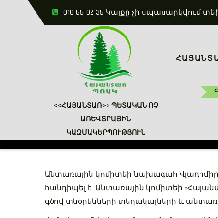
Skip
010-65-02-35 Կայքը չի սպասարկվու
to
content
ՀԱՅԱՆՏ
<<ՀԱՅԱՆՏԱՌ>> ՊԵՏԱԿԱՆ ՈՉ
ԱՌԵՎՏՐԱՅԻՆ
ԿԱԶՄԱԿԵՐՊՈՒԹՅՈՒՆ
Անտառային կոմիտեի նախագահ Վլադիմիր 
հանդիպել է Անտառային կոմիտեի «Հայանտ
գծով տնօրենների տեղակալների և անտա