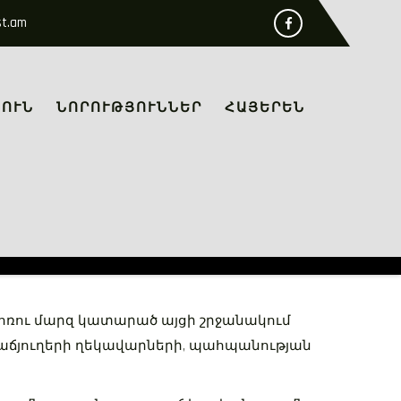
st.am
ՈՒՆ
ՆՈՐՈՒԹՅՈՒՆՆԵՐ
ՀԱՅԵՐԵՆ
ռու մարզ կատարած այցի շրջանակում
նաճյուղերի ղեկավարների, պահպանության