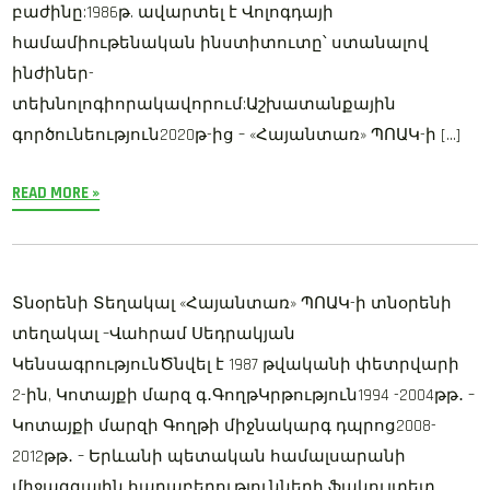
բաժինը:1986թ. ավարտել է Վոլոգդայի
համամիութենական ինստիտուտը՝ ստանալով
ինժիներ-
տեխնոլոգիորակավորում:Աշխատանքային
գործունեություն2020թ-ից – «Հայանտառ» ՊՈԱԿ-ի […]
READ MORE »
Տնօրենի Տեղակալ «Հայանտառ» ՊՈԱԿ-ի տնօրենի
տեղակալ –Վահրամ Սեդրակյան
ԿենսագրությունԾնվել է 1987 թվականի փետրվարի
2-ին, Կոտայքի մարզ գ․ԳողթԿրթություն1994 -2004թթ․ –
Կոտայքի մարզի Գողթի միջնակարգ դպրոց2008-
2012թթ․ – Երևանի պետական համալսարանի
միջազգային հարաբերությունների ֆակուլտետ