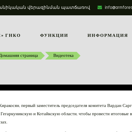
մ տեխնիկական վերազինման պատճառով
info@armfore
» ГНКО
ФУНКЦИИ
ИНФОРМАЦИЯ
Домашняя страница
Видеотека
Киракосян, первый заместитель председателя комитета Вардан Сар
Гегаркуникскую и Котайкскую области, чтобы провести итоговые в
зах.