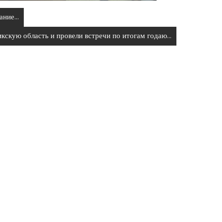
щание…
кскую область и провели встречи по итогам годаю…