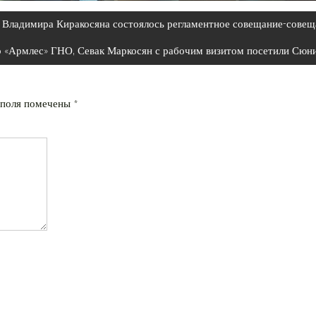
ва Владимира Киракосяна состоялось регламентное совещание-сове
 «Армлес» ГНО, Севак Маркосян с рабочим визитом посетили Сюни
 поля помечены
*